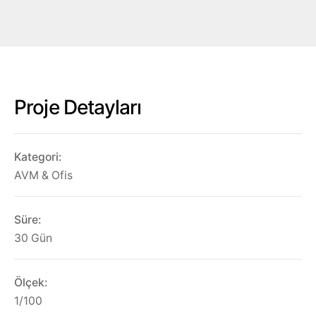
TR
Eğitim Araçları
🇹🇷
Hemen Teklif Alın
🇬🇧
🇩🇪
Proje Detayları
🇫🇷
🇷🇺
Kategori:
🇸🇦
AVM & Ofis
Süre:
30 Gün
Ölçek:
1/100