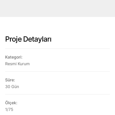
TR
Eğitim Araçları
🇹🇷
Hemen Teklif Alın
🇬🇧
🇩🇪
Proje Detayları
🇫🇷
🇷🇺
Kategori:
🇸🇦
Resmi Kurum
Süre:
30 Gün
Ölçek:
1/75